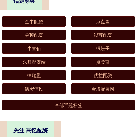
话题标签
金牛配资
点点盈
金顶配资
浙商配资
牛壹佰
钱坛子
永旺配资端
点登富
恒瑞盈
优益配资
德宏信投
金股配资网
全部话题标签
关注 高忆配资