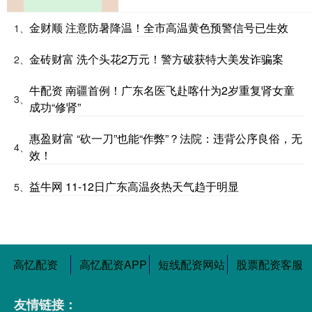
金财顺 注意防暑降温！全市高温黄色预警信号已生效
1、
金砖财富 洗个头花2万元！警方破获特大美发诈骗案
2、
牛配资 南疆首例！广东名医飞赴喀什为2岁重复肾女童
3、
成功“修肾”
惠盈财富 “砍一刀”也能“作弊”？法院：违背公序良俗，无
4、
效！
益牛网 11-12日广东高温炎热天气趋于明显
5、
高忆配资
高忆配资APP
短线配资网站
股票配资客服
友情链接：