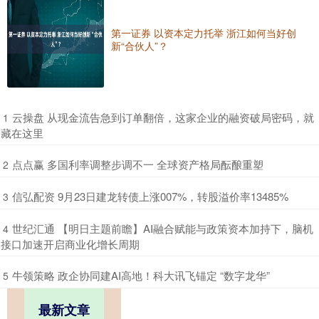
第一证券 以资本定力托举 浙江如何当好创
新“合伙人”？
​云操盘 从现金流告急到订单翻倍，这家企业的融资破局密码，就
1
藏在这里
​点点赢 多国利率调整步调不一 全球资产格局酝酿重塑
2
​信弘配资 9月23日建龙转债上涨007%，转股溢价率13485%
3
​世纪汇通 【明日主题前瞻】AI融合赋能与政策资本加持下，脑机
4
接口加速开启商业化增长周期
​牛领策略 政企协同建AI高地！科大讯飞锚定 “数字龙华”
5
最新文章