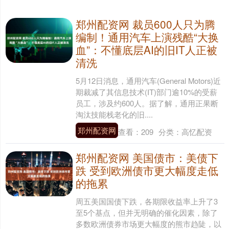
郑州配资网 裁员600人只为腾
编制！通用汽车上演残酷“大换
血”：不懂底层AI的旧IT人正被
清洗
5月12日消息，通用汽车(General Motors)近
期裁减了其信息技术(IT)部门逾10%的受薪
员工，涉及约600人。据了解，通用正果断
淘汰技能栈老化的旧....
郑州配资网
查看：
209
分类：
高忆配资
郑州配资网 美国债市：美债下
跌 受到欧洲债市更大幅度走低
的拖累
周五美国国债下跌，各期限收益率上升了3
至5个基点，但并无明确的催化因素，除了
多数欧洲债券市场更大幅度的熊市趋陡，以