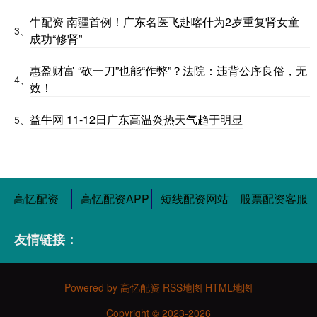
牛配资 南疆首例！广东名医飞赴喀什为2岁重复肾女童
3、
成功“修肾”
惠盈财富 “砍一刀”也能“作弊”？法院：违背公序良俗，无
4、
效！
益牛网 11-12日广东高温炎热天气趋于明显
5、
高忆配资
高忆配资APP
短线配资网站
股票配资客服
友情链接：
Powered by
高忆配资
RSS地图
HTML地图
Copyright
© 2023-2026