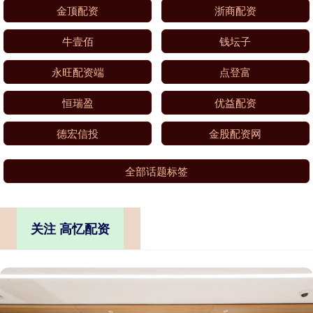
金顶配资
浙商配资
牛壹佰
钱坛子
永旺配资端
点登富
恒瑞盈
优益配资
德宏信投
金股配资网
全部话题标签
关注 高忆配资