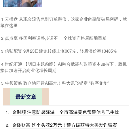
​云操盘 从现金流告急到订单翻倍，这家企业的融资破局密码，就
1
藏在这里
​点点赢 多国利率调整步调不一 全球资产格局酝酿重塑
2
​信弘配资 9月23日建龙转债上涨007%，转股溢价率13485%
3
​世纪汇通 【明日主题前瞻】AI融合赋能与政策资本加持下，脑机
4
接口加速开启商业化增长周期
​牛领策略 政企协同建AI高地！科大讯飞锚定 “数字龙华”
5
最新文章
金财顺 注意防暑降温！全市高温黄色预警信号已生效
1、
金砖财富 洗个头花2万元！警方破获特大美发诈骗案
2、