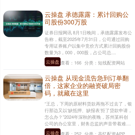
云操盘 承德露露：累计回购公
司股份300万股
证券日报网讯 8月1日晚间，承德露露发布公
告称，截至2025年7月31日，公司通过回购
专用证券账户以集中竞价方式累计回购股份
数量为3，000，000股，占公司总....
云操盘
查看：
166
分类：
短线配资网站
云操盘 从现金流告急到订单翻
倍，这家企业的融资破局密
码，就藏在这里
“王总，下周的原材料货款再拖不过去了，银
行那边又以‘缺抵押、缺报表’拒了贷款申请，
怎么办？”2024年深秋的夜晚，苏州某科创
公司的办公室里，财务总监的声音带着难....
云操盘
查看：
252
分类：
高忆配资APP