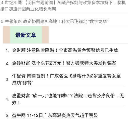
​世纪汇通 【明日主题前瞻】AI融合赋能与政策资本加持下，脑机
4
接口加速开启商业化增长周期
​牛领策略 政企协同建AI高地！科大讯飞锚定 “数字龙华”
5
最新文章
金财顺 注意防暑降温！全市高温黄色预警信号已生效
1、
金砖财富 洗个头花2万元！警方破获特大美发诈骗案
2、
牛配资 南疆首例！广东名医飞赴喀什为2岁重复肾女童
3、
成功“修肾”
惠盈财富 “砍一刀”也能“作弊”？法院：违背公序良俗，无
4、
效！
益牛网 11-12日广东高温炎热天气趋于明显
5、