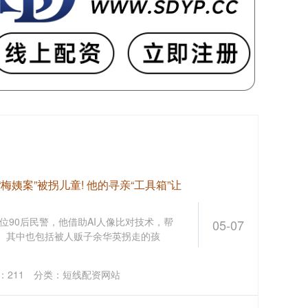
梅姨案”被拐儿童! 他的寻亲“工具箱”让
位90后民警，他借助AI人像比对技术，帮
05-07
路。其中也包括被人贩子余华英拐走的孩
：
211
分类：
短线配资网站