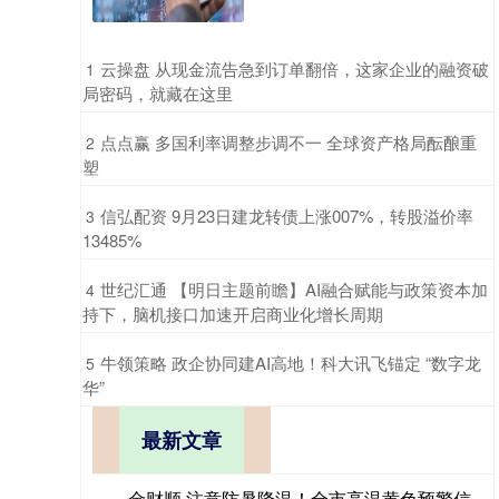
​云操盘 从现金流告急到订单翻倍，这家企业的融资破
1
局密码，就藏在这里
​点点赢 多国利率调整步调不一 全球资产格局酝酿重
2
塑
​信弘配资 9月23日建龙转债上涨007%，转股溢价率
3
13485%
​世纪汇通 【明日主题前瞻】AI融合赋能与政策资本加
4
持下，脑机接口加速开启商业化增长周期
​牛领策略 政企协同建AI高地！科大讯飞锚定 “数字龙
5
华”
最新文章
金财顺 注意防暑降温！全市高温黄色预警信