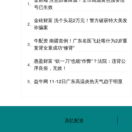
1、
号已生效
金砖财富 洗个头花2万元！警方破获特大美发
2、
诈骗案
牛配资 南疆首例！广东名医飞赴喀什为2岁重
3、
复肾女童成功“修肾”
惠盈财富 “砍一刀”也能“作弊”？法院：违背公
4、
序良俗，无效！
益牛网 11-12日广东高温炎热天气趋于明显
5、
高忆配资