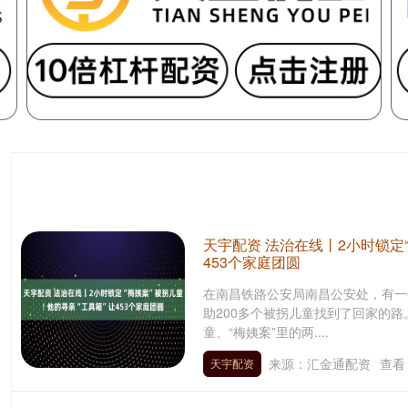
天宇配资 法治在线丨2小时锁定“
453个家庭团圆
在南昌铁路公安局南昌公安处，有一
助200多个被拐儿童找到了回家的
童、“梅姨案”里的两....
来源：汇金通配资
查看
天宇配资