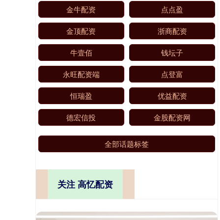
金牛配资
点点盈
金顶配资
浙商配资
牛壹佰
钱坛子
永旺配资端
点登富
恒瑞盈
优益配资
德宏信投
金股配资网
全部话题标签
关注 高忆配资