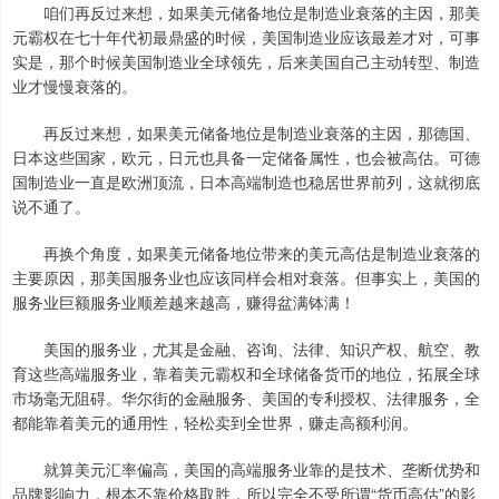
咱们再反过来想，如果美元储备地位是制造业衰落的主因，那美
元霸权在七十年代初最鼎盛的时候，美国制造业应该最差才对，可事
实是，那个时候美国制造业全球领先，后来美国自己主动转型、制造
业才慢慢衰落的。
再反过来想，如果美元储备地位是制造业衰落的主因，那德国、
日本这些国家，欧元，日元也具备一定储备属性，也会被高估。可德
国制造业一直是欧洲顶流，日本高端制造也稳居世界前列，这就彻底
说不通了。
再换个角度，如果美元储备地位带来的美元高估是制造业衰落的
主要原因，那美国服务业也应该同样会相对衰落。但事实上，美国的
服务业巨额服务业顺差越来越高，赚得盆满钵满！
美国的服务业，尤其是金融、咨询、法律、知识产权、航空、教
育这些高端服务业，靠着美元霸权和全球储备货币的地位，拓展全球
市场毫无阻碍。华尔街的金融服务、美国的专利授权、法律服务，全
都能靠着美元的通用性，轻松卖到全世界，赚走高额利润。
就算美元汇率偏高，美国的高端服务业靠的是技术、垄断优势和
品牌影响力，根本不靠价格取胜，所以完全不受所谓“货币高估”的影