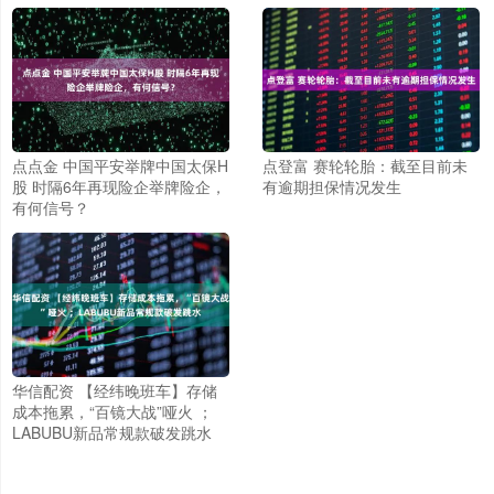
点点金 中国平安举牌中国太保H
点登富 赛轮轮胎：截至目前未
股 时隔6年再现险企举牌险企，
有逾期担保情况发生
有何信号？
华信配资 【经纬晚班车】存储
成本拖累，“百镜大战”哑火 ；
LABUBU新品常规款破发跳水