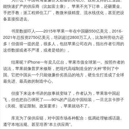
能快速扩产的供应商（比如富士康）。苹果不光下订单，还砸重金、
手把手教：派工程师住工厂，教微米级精度、流水线优化，甚至把设
备直接投进去。
书里数据吓人——2015年苹果一年在中国砸550亿美元，2016-
2021年总投资2750亿美元，培训超过2800万工人，比加州劳动力还
多！但值得一提的是，很多人，包括苹果公司在内，指出作者引用的
这些数据或者不严谨，或者是错的）。
结果呢？iPhone一年卖几亿台，苹果市值全球第一。按照作者的
说法，苹果就像普罗米修斯，把现代高端制造业的“火种”带到了中
国。它把中国从一个只能做廉价劣质品的地方，硬生生打造成了全球
最先进、最高效的制造中心。
但接下来这本书讲的故事就变味了，作者认为，苹果靠中国起
飞，但也把自己绑死了——90%的产品在中国组装，一旦北京卡脖子
（关税、签证限制、政策要求），苹果就动不了。
库克为了保供应链，对中国市场各种配合：低调处理敏感话题、
遵守本地法规、甚至培养“本土供应商”。