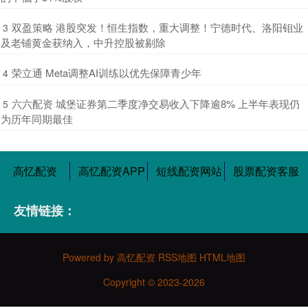
​双盈策略 港股突发！恒生指数，重大调整！宁德时代、洛阳钼业
3
及老铺黄金获纳入，中升控股被剔除
​荣立通 Meta调整AI训练以优先保障青少年
4
​六六配资 城堡证券第二季度净交易收入下降逾8% 上半年表现仍
5
为历年同期最佳
高忆配资
高忆配资APP
短线配资网站
股票配资客服
友情链接：
Powered by
高忆配资
RSS地图
HTML地图
Copyright
© 2023-2026