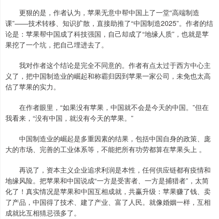
更狠的是，作者认为，苹果无意中帮中国上了一堂“高端制造
课”——技术转移、知识扩散，直接助推了“中国制造2025”。作者的结
论是：苹果帮中国成了科技强国，自己却成了“地缘人质”，也就是苹
果挖了一个坑，把自己埋进去了。
我对作者这个结论是完全不同意的。作者有点太过于西方中心主
义了，把中国制造业的崛起和称霸归因到苹果一家公司，未免也太高
估了苹果的实力。
在作者眼里，“如果没有苹果，中国就不会是今天的中国。”但在
我看来，“没有中国，就没有今天的苹果。”
中国制造业的崛起是多重因素的结果，包括中国自身的政策、庞
大的市场、完善的工业体系等，不能把所有功劳都算在苹果头上 。
再说了，资本主义企业追求利润是本性，任何供应链都有疫情和
地缘风险。把苹果和中国说成“一方是受害者、一方是捕猎者”，太简
化了！真实情况是苹果和中国互相成就，共赢升级：苹果赚了钱、卖
了产品，中国得了技术、建了产业、富了人民。就像婚姻一样，互相
成就比互相猜忌强多了。