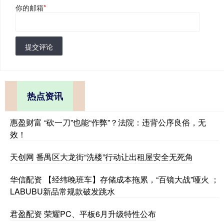
你的邮箱
*
提交评论
热点资讯
惠盈财富 “砍一刀”也能“作弊”？法院：违背公序良俗，无
效！
天创网 番禺区大龙街“洗楼”行动让出租屋安全无死角
华信配资 【经纬晚班车】存储成本拖累，“百镜大战”哑火 ；
LABUBU新品常规款破发跳水
君盈配资 荣耀PC、平板6月升级特性公布