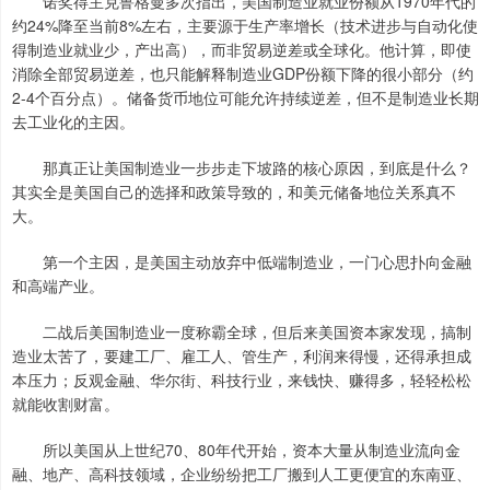
诺奖得主克鲁格曼多次指出，美国制造业就业份额从1970年代的
约24%降至当前8%左右，主要源于生产率增长（技术进步与自动化使
得制造业就业少，产出高），而非贸易逆差或全球化。他计算，即使
消除全部贸易逆差，也只能解释制造业GDP份额下降的很小部分（约
2-4个百分点）。储备货币地位可能允许持续逆差，但不是制造业长期
去工业化的主因。
那真正让美国制造业一步步走下坡路的核心原因，到底是什么？
其实全是美国自己的选择和政策导致的，和美元储备地位关系真不
大。
第一个主因，是美国主动放弃中低端制造业，一门心思扑向金融
和高端产业。
二战后美国制造业一度称霸全球，但后来美国资本家发现，搞制
造业太苦了，要建工厂、雇工人、管生产，利润来得慢，还得承担成
本压力；反观金融、华尔街、科技行业，来钱快、赚得多，轻轻松松
就能收割财富。
所以美国从上世纪70、80年代开始，资本大量从制造业流向金
融、地产、高科技领域，企业纷纷把工厂搬到人工更便宜的东南亚、