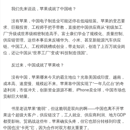
我们先来说说，苹果成就了中国啥？
没有苹果，中国电子制造业可能还停在低端组装。苹果的变态要
求、巨额投资、工程师手把手带教，直接把中国供应商从“初级加工
厂”升级成世界级精密制造高手。富士康们学会了规模化、质量控制、
供应链管理。这些本事后来反哺华为、小米、甚至新能源汽车供应
链。中国工人、工程师跳槽或创业，带走知识，创造了上百万就业岗
位，还让中国从“世界工厂”变成“科技制造强国”。
反过来，中国成就了苹果啥？
没有中国，苹果哪来今天的霸主地位？光靠美国或印度、越南，
成本高、速度慢、规模起不来。苹果靠中国实现了“一年几亿台”的奇
迹利润，市值冲天，创新资金源源不断。iPhone卖全球，中国市场也
贡献巨大销量。
书里老说苹果“脆弱”，但这脆弱是双向的啊——中国也离不开苹
果这个超级大客户，供应链没了，工人就业、供应商利润、地方GDP
都受影响。贸易战这些年，苹果确实头疼，但它也部分转移到印度，
中国也没“卡死”它，因为合作对双方都太重要了。