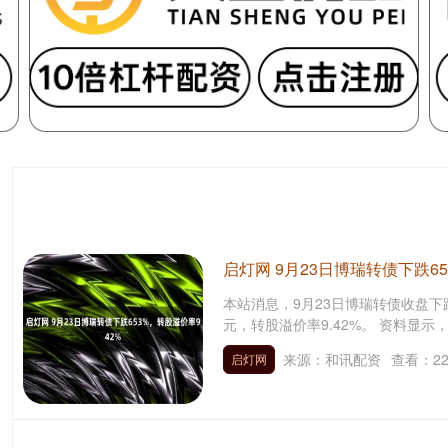
启灯网 9月23日博瑞转债下跌6
本站消息，9月23日博瑞转债收盘下跌6.
元，转股溢价率9.42%。 资料显示，博
来源：和讯配资
查看：
2
启灯网