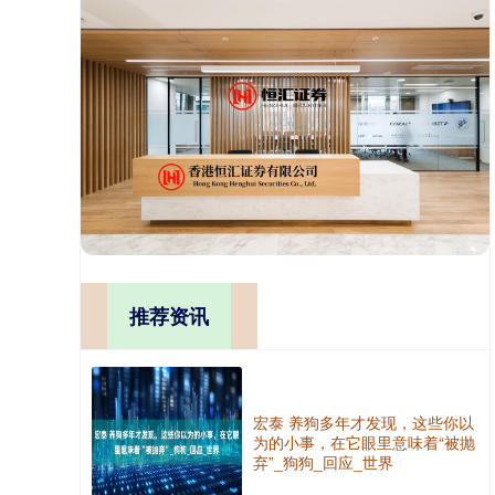
推荐资讯
宏泰 养狗多年才发现，这些你以
为的小事，在它眼里意味着“被抛
弃”_狗狗_回应_世界