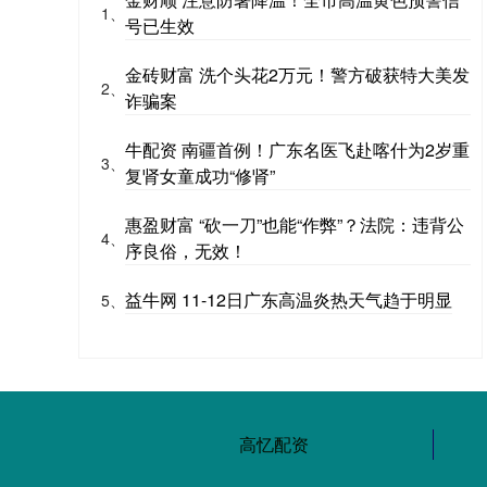
1、
号已生效
金砖财富 洗个头花2万元！警方破获特大美发
2、
诈骗案
牛配资 南疆首例！广东名医飞赴喀什为2岁重
3、
复肾女童成功“修肾”
惠盈财富 “砍一刀”也能“作弊”？法院：违背公
4、
序良俗，无效！
益牛网 11-12日广东高温炎热天气趋于明显
5、
高忆配资