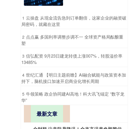
​云操盘 从现金流告急到订单翻倍，这家企业的融资破
1
局密码，就藏在这里
​点点赢 多国利率调整步调不一 全球资产格局酝酿重
2
塑
​信弘配资 9月23日建龙转债上涨007%，转股溢价率
3
13485%
​世纪汇通 【明日主题前瞻】AI融合赋能与政策资本加
4
持下，脑机接口加速开启商业化增长周期
​牛领策略 政企协同建AI高地！科大讯飞锚定 “数字龙
5
华”
最新文章
金财顺 注意防暑降温！全市高温黄色预警信