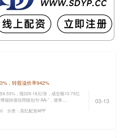
53%，转股溢价率942%
53%，报229.18元/张，成交额10.75亿
瑞转债信用级别为“AA-”，债券....
03-13
20
分类：
高忆配资APP