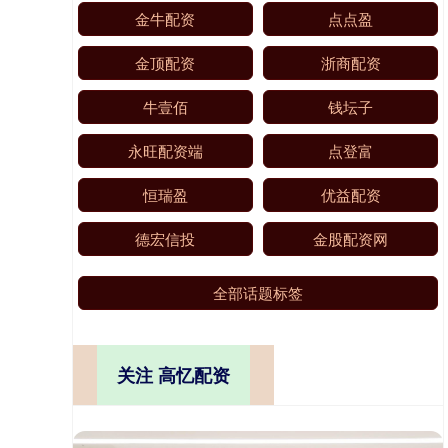
金牛配资
点点盈
金顶配资
浙商配资
牛壹佰
钱坛子
永旺配资端
点登富
恒瑞盈
优益配资
德宏信投
金股配资网
全部话题标签
关注 高忆配资