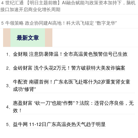
​世纪汇通 【明日主题前瞻】AI融合赋能与政策资本加持下，脑机
4
接口加速开启商业化增长周期
​牛领策略 政企协同建AI高地！科大讯飞锚定 “数字龙华”
5
最新文章
金财顺 注意防暑降温！全市高温黄色预警信号已生效
1、
金砖财富 洗个头花2万元！警方破获特大美发诈骗案
2、
牛配资 南疆首例！广东名医飞赴喀什为2岁重复肾女童
3、
成功“修肾”
惠盈财富 “砍一刀”也能“作弊”？法院：违背公序良俗，无
4、
效！
益牛网 11-12日广东高温炎热天气趋于明显
5、