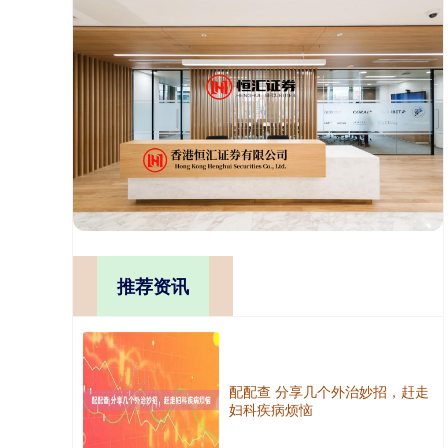
推荐资讯
配配查 分享几个外治妙招，赶走
妇科疾病烦恼