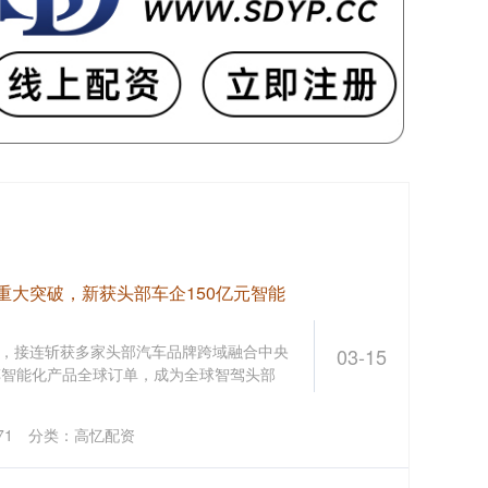
U重大突破，新获头部车企150亿元智能
，接连斩获多家头部汽车品牌跨域融合中央
03-15
车智能化产品全球订单，成为全球智驾头部
71
分类：
高忆配资