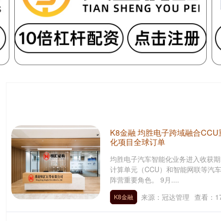
K8金融 均胜电子跨域融合CC
化项目全球订单
均胜电子汽车智能化业务进入收获期
计算单元（CCU）和智能网联等汽
阵营重要角色。 9月....
来源：冠达管理
查看：
1
K8金融