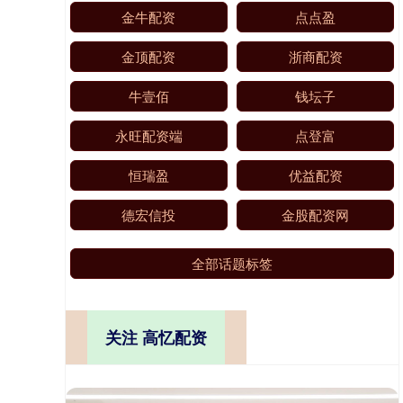
金牛配资
点点盈
金顶配资
浙商配资
牛壹佰
钱坛子
永旺配资端
点登富
恒瑞盈
优益配资
德宏信投
金股配资网
全部话题标签
关注 高忆配资