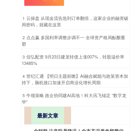
​云操盘 从现金流告急到订单翻倍，这家企业的融资破
1
局密码，就藏在这里
​点点赢 多国利率调整步调不一 全球资产格局酝酿重
2
塑
​信弘配资 9月23日建龙转债上涨007%，转股溢价率
3
13485%
​世纪汇通 【明日主题前瞻】AI融合赋能与政策资本加
4
持下，脑机接口加速开启商业化增长周期
​牛领策略 政企协同建AI高地！科大讯飞锚定 “数字龙
5
华”
最新文章
金财顺 注意防暑降温！全市高温黄色预警信