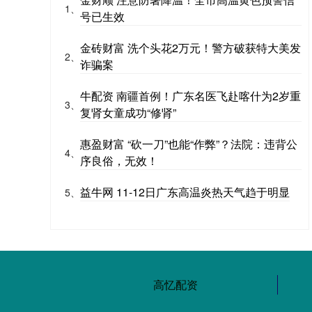
1、
号已生效
金砖财富 洗个头花2万元！警方破获特大美发
2、
诈骗案
牛配资 南疆首例！广东名医飞赴喀什为2岁重
3、
复肾女童成功“修肾”
惠盈财富 “砍一刀”也能“作弊”？法院：违背公
4、
序良俗，无效！
益牛网 11-12日广东高温炎热天气趋于明显
5、
高忆配资