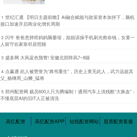
​世纪汇通 【明日主题前瞻】AI融合赋能与政策资本加持下，脑机
1
接口加速开启商业化增长周期
​闪牛 爸爸患肺癌妈妈脑萎缩，姐姐误操手机刷光救命钱，女童一
2
人留守在家靠邻居照顾
​盛多网 大风蓝色预警! 安徽北部阵风7~8级
3
​点赢通 此人被赞誉为“典韦重生”，历史上查无此人，武力远超其
4
父_杨继周_山狮_猛将
​郑州配资网 裁员600人只为腾编制！通用汽车上演残酷“大换血”：
5
不懂底层AI的旧IT人正被清洗
高忆配资
高忆配资APP
短线配资网站
股票配资客服