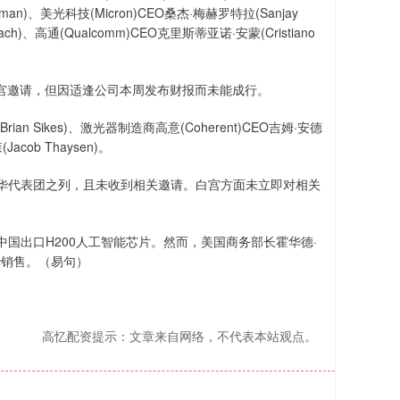
arzman)、美光科技(Micron)CEO桑杰·梅赫罗特拉(Sanjay
bach)、高通(Qualcomm)CEO克里斯蒂亚诺·安蒙(Cristiano
s)虽获白宫邀请，但因适逢公司本周发布财报而未能成行。
an Sikes)、激光器制造商高意(Coherent)CEO吉姆·安德
acob Thaysen)。
华代表团之列，且未收到相关邀请。白宫方面未立即对相关
国出口H200人工智能芯片。然而，美国商务部长霍华德·
对华销售。（易句）
高忆配资提示：文章来自网络，不代表本站观点。