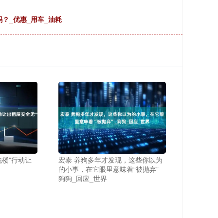
？_优惠_用车_油耗
洗楼”行动让
宏泰 养狗多年才发现，这些你以为
的小事，在它眼里意味着“被抛弃”_
狗狗_回应_世界