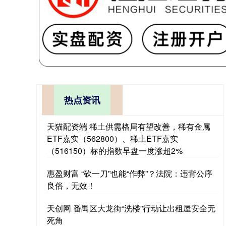
热点资讯
天猫配资端 稀土供需格局有望改善，稀有金属
ETF嘉实（562800）、稀土ETF嘉实
（516150）标的指数早盘一度涨超2%
惠盈财富 “砍一刀”也能“作弊”？法院：违背公序
良俗，无效！
天创网 番禺区大龙街“洗楼”行动让出租屋安全无
死角