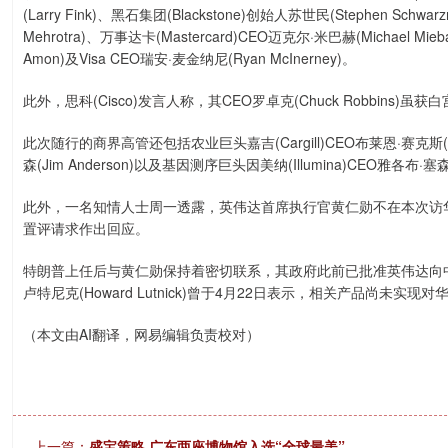
(Larry Fink)、黑石集团(Blackstone)创始人苏世民(Stephen Schw
Mehrotra)、万事达卡(Mastercard)CEO迈克尔·米巴赫(Michael Mie
Amon)及Visa CEO瑞安·麦金纳尼(Ryan McInerney)。
此外，思科(Cisco)发言人称，其CEO罗卓克(Chuck Robbin
此次随行的商界高管还包括农业巨头嘉吉(Cargill)CEO布莱恩·赛克斯(Bri
森(Jim Anderson)以及基因测序巨头因美纳(Illumina)CEO雅各布·塞森(J
此外，一名知情人士周一透露，英伟达首席执行官黄仁勋不在本次访
置评请求作出回应。
特朗普上任后与黄仁勋保持着密切联系，其政府此前已批准英伟达向中
卢特尼克(Howard Lutnick)曾于4月22日表示，相关产品尚未实现
（本文由AI翻译，网易编辑负责校对）
上一篇：
盛宝策略 广东两座博物馆入选“全球最美”