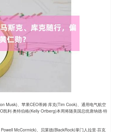
Musk)、苹果CEO蒂姆·库克(Tim Cook)、通用电气航空
g)CEO凯利·奥特伯格(Kelly Ortberg)本周将随美国总统唐纳德·特
ll McCormick)、贝莱德(BlackRock)掌门人拉里·芬克